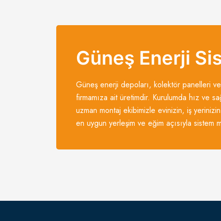
Güneş Enerji Si
Güneş enerji depoları, kolektör panelleri ve
firmamıza ait üretimdir. Kurulumda hız ve sa
uzman montaj ekibimizle evinizin, iş yerinizin
en uygun yerleşim ve eğim açısıyla sistem mo