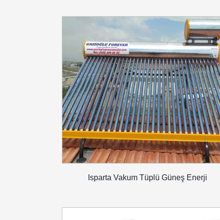
Isparta Vakum Tüplü Güneş Enerji