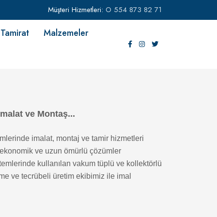
Müşteri Hizmetleri:
O 554 873 82 71
Tamirat
Malzemeler
İmalat ve Montaş...
mlerinde imalat, montaj ve tamir hizmetleri
i, ekonomik ve uzun ömürlü çözümler
temlerinde kullanılan vakum tüplü ve kollektörlü
e ve tecrübeli üretim ekibimiz ile imal