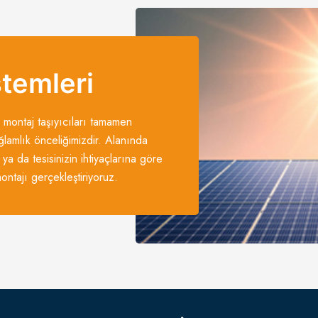
stemleri
 montaj taşıyıcıları tamamen
ğlamlık önceliğimizdir. Alanında
 ya da tesisinizin ihtiyaçlarına göre
ntajı gerçekleştiriyoruz.