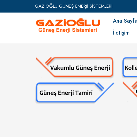
GAZİOĞLU GÜNEŞ ENERJİ SİSTEMLERİ
Ana Say
İletişim