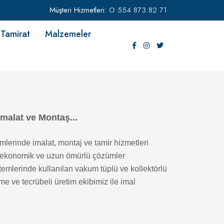
Müşteri Hizmetleri:
O 554 873 82 71
Tamirat
Malzemeler
İmalat ve Montaş...
mlerinde imalat, montaj ve tamir hizmetleri
i, ekonomik ve uzun ömürlü çözümler
temlerinde kullanılan vakum tüplü ve kollektörlü
e ve tecrübeli üretim ekibimiz ile imal