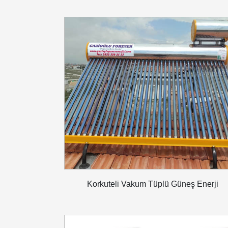
Korkuteli Vakum Tüplü Güneş Enerji