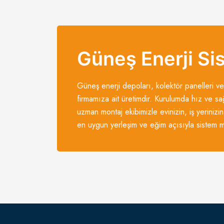
Güneş Enerji Si
Güneş enerji depoları, kolektör panelleri ve
firmamıza ait üretimdir. Kurulumda hız ve sa
uzman montaj ekibimizle evinizin, iş yerinizin
en uygun yerleşim ve eğim açısıyla sistem mo