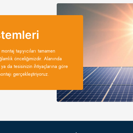
stemleri
 montaj taşıyıcıları tamamen
ğlamlık önceliğimizdir. Alanında
 ya da tesisinizin ihtiyaçlarına göre
ntajı gerçekleştiriyoruz.