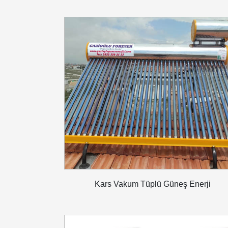
Kars Vakum Tüplü Güneş Enerji