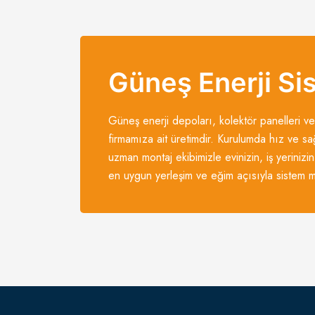
Güneş Enerji Si
Güneş enerji depoları, kolektör panelleri ve
firmamıza ait üretimdir. Kurulumda hız ve sa
uzman montaj ekibimizle evinizin, iş yerinizin
en uygun yerleşim ve eğim açısıyla sistem mo