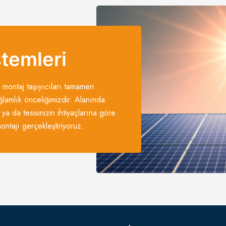
stemleri
 montaj taşıyıcıları tamamen
ğlamlık önceliğimizdir. Alanında
 ya da tesisinizin ihtiyaçlarına göre
ntajı gerçekleştiriyoruz.