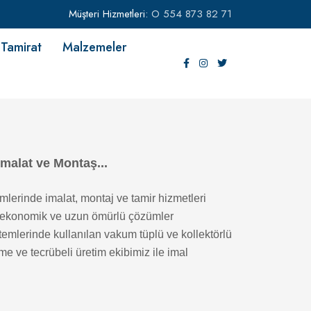
Müşteri Hizmetleri:
O 554 873 82 71
Tamirat
Malzemeler
İmalat ve Montaş...
mlerinde imalat, montaj ve tamir hizmetleri
i, ekonomik ve uzun ömürlü çözümler
temlerinde kullanılan vakum tüplü ve kollektörlü
e ve tecrübeli üretim ekibimiz ile imal