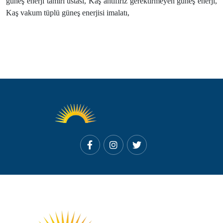
güneş enerji tamiri ustası, Kaş antifiriz gerektirmeyen güneş enerji,
Kaş vakum tüplü güneş enerjisi imalatı,